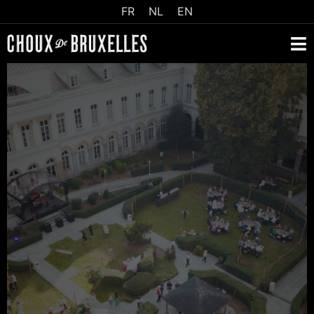
FR
NL
EN