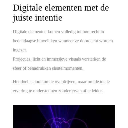
Digitale elementen met de
juiste intentie
Digitale elementen komen volledig tot hun recht in
hedendaagse huwelijken wanneer ze doordacht worden
ingezet.
Projecties, licht en immersieve visuals versterken de
sfeer of benadrukken sleutelmomenten.
Het doel is nooit om te overdrijven, maar om de totale
ervaring te ondersteunen zonder ervan af te leiden.