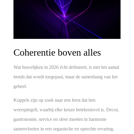
Coherentie boven alles
Wat huwelijken in 2026 écht definieert, is niet het aantal
trends dat wordt toegepast, maar de
samenhang van het
geheel
.
Koppels zijn op zoek naar een feest dat hen
weerspiegelt, waarbij elke keuze betekenisvol is. Decor,
gastronomie, service en sfeer moeten in harmonie
samenvloeien in een organische en oprechte ervaring.